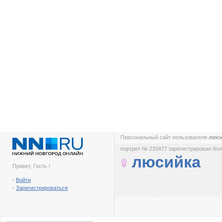
Персональный сайт пользователя
люс
портрет № 233477 зарегистрирован боле
люсийка
Привет, Гость !
-
Войти
-
Зарегистрироваться