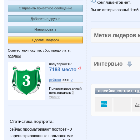
Комплиментов нет.
Отправить приватное сообщение
Вы не авторизованы! Чтоб
Добавить в друзья
Игнорировать
Метки лидеров
Сделать подарок
Совместная покупка: сбор предоплаты,
раздачи
Интервью
популярность:
-1
7193 место
↓
рейтинг
3331
?
Привилегированный
люсийка состоит в
к
пользователь
3
уровня
Из
Статистика портрета:
сейчас просматривают портрет - 0
зарегистрированные пользователи